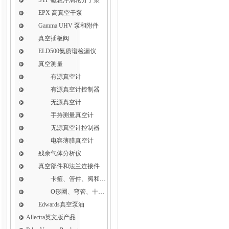
EPX 高真空干泵
Gamma UHV 泵和附件
真空插板阀
ELD500氦质谱检漏仪
真空测量
有源真空计
有源真空计控制器
无源真空计
手持测量真空计
无源真空计控制器
电容薄膜真空计
残余气体分析仪
真空部件和法兰连接件
卡箍、管件、阀和软管接头
O形圈、弯管、十字件、T形接头和异径接头
Edwards真空泵油
Allectra英文版产品