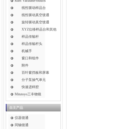
Rdec VacuumProducts
线性驱动样品台
线性驱动真空馈通
旋转驱动真空馈通
XYZ位移样品台和其他
样品传输杆
样品传输杆头
机械手
窗口和组件
附件
百叶窗挡板和屏幕
分子泵抽气单元
快速进样腔
Mitutoyo三丰物镜
自主产品
仪器馈通
同轴馈通