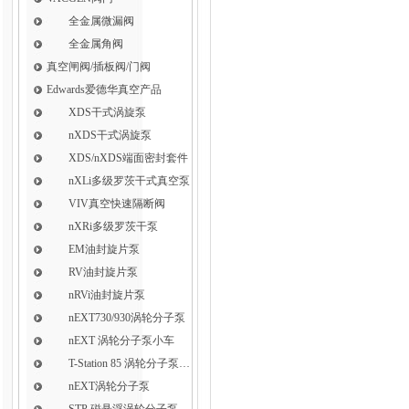
全金属微漏阀
全金属角阀
真空闸阀/插板阀/门阀
Edwards爱德华真空产品
XDS干式涡旋泵
nXDS干式涡旋泵
XDS/nXDS​端面密封套件
nXLi多级罗茨干式真空泵
VIV真空快速隔断阀
nXRi多级罗茨干泵
EM油封旋片泵
RV油封旋片泵
nRVi油封旋片泵
nEXT730/930涡轮分子泵
nEXT 涡轮分子泵小车
T-Station 85 涡轮分子泵小车
nEXT涡轮分子泵
STP 磁悬浮涡轮分子泵