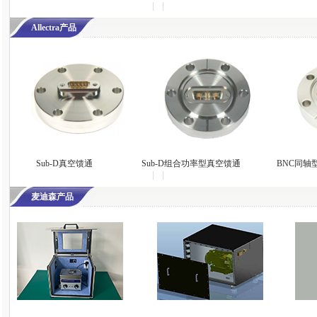
Allectra产品
Sub-D真空馈通
Sub-D组合功率型真空馈通
BNC同轴
麦迪森产品