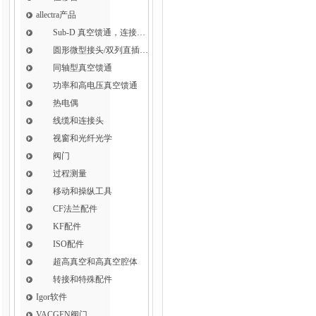
allectra产品
Sub-D 真空馈通，连接，插针和线缆
圆形微型接头/双列直插式接头
同轴型真空馈通
功率和高电压真空馈通
热电偶
线缆和连接头
视窗和光纤光学
阀门
过程测量
移动和操纵工具
CF法兰配件
KF配件
ISO配件
超高真空和高真空腔体
转接和特殊配件
Igor软件
VACGEN阀门