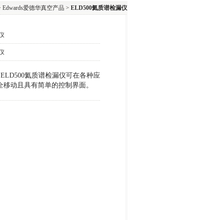
>
Edwards爱德华真空产品
>
ELD500氦质谱检漏仪
仪
仪
仪， ELD500氦质谱检漏仪可在各种应
全移动且具有简单的控制界面。