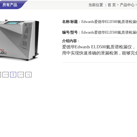
所有产品
当前位置 ：
首 页
>
产品中心
名称/标题
：
Edwards爱德华ELD500氦质谱检漏
编号/型号
：Edwards爱德华ELD500氦质谱检漏
介绍内容
：
爱德华Edwards ELD500氦质谱检漏
用中实现快速准确的泄漏检测，能够完
<<
1
>>
>|