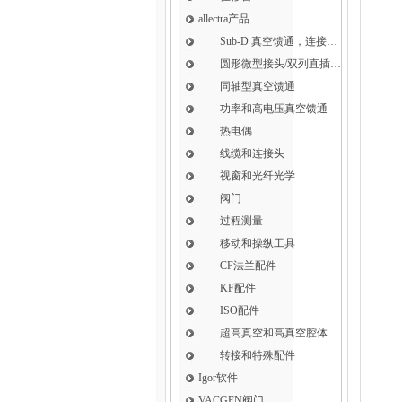
allectra产品
Sub-D 真空馈通，连接，插针和线缆
圆形微型接头/双列直插式接头
同轴型真空馈通
功率和高电压真空馈通
热电偶
线缆和连接头
视窗和光纤光学
阀门
过程测量
移动和操纵工具
CF法兰配件
KF配件
ISO配件
超高真空和高真空腔体
转接和特殊配件
Igor软件
VACGEN阀门