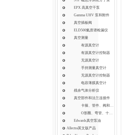
EPX 高真空干泵
Gamma UHV 泵和附件
真空插板阀
ELD500氦质谱检漏仪
真空测量
有源真空计
有源真空计控制器
无源真空计
手持测量真空计
无源真空计控制器
电容薄膜真空计
残余气体分析仪
真空部件和法兰连接件
卡箍、管件、阀和软管接头
O形圈、弯管、十字件、T形接头和异径接头
Edwards真空泵油
Allectra英文版产品