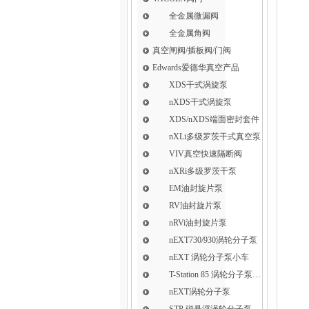
全金属微漏阀
全金属角阀
真空闸阀/插板阀/门阀
Edwards爱德华真空产品
XDS干式涡旋泵
nXDS干式涡旋泵
XDS/nXDS​端面密封套件
nXLi多级罗茨干式真空泵
VIV真空快速隔断阀
nXRi多级罗茨干泵
EM油封旋片泵
RV油封旋片泵
nRVi油封旋片泵
nEXT730/930涡轮分子泵
nEXT 涡轮分子泵小车
T-Station 85 涡轮分子泵小车
nEXT涡轮分子泵
STP 磁悬浮涡轮分子泵