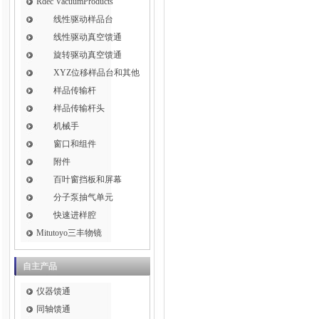
Rdec VacuumProducts
线性驱动样品台
线性驱动真空馈通
旋转驱动真空馈通
XYZ位移样品台和其他
样品传输杆
样品传输杆头
机械手
窗口和组件
附件
百叶窗挡板和屏幕
分子泵抽气单元
快速进样腔
Mitutoyo三丰物镜
自主产品
仪器馈通
同轴馈通