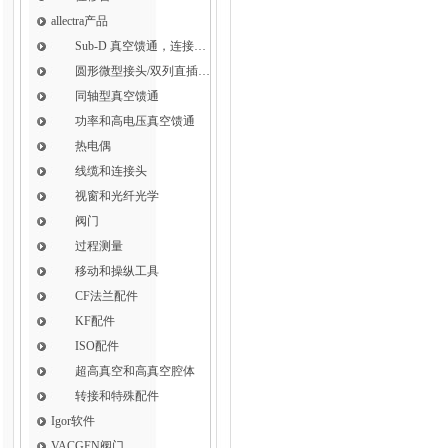
allectra产品
Sub-D 真空馈通，连接，插针和线缆
圆形微型接头/双列直插式接头
同轴型真空馈通
功率和高电压真空馈通
热电偶
线缆和连接头
视窗和光纤光学
阀门
过程测量
移动和操纵工具
CF法兰配件
KF配件
ISO配件
超高真空和高真空腔体
转接和特殊配件
Igor软件
VACGEN阀门