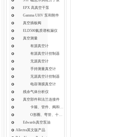
EPX 高真空干泵
Gamma UHV 泵和附件
真空插板阀
ELD500氦质谱检漏仪
真空测量
有源真空计
有源真空计控制器
无源真空计
手持测量真空计
无源真空计控制器
电容薄膜真空计
残余气体分析仪
真空部件和法兰连接件
卡箍、管件、阀和软管接头
O形圈、弯管、十字件、T形接头和异径接头
Edwards真空泵油
Allectra英文版产品