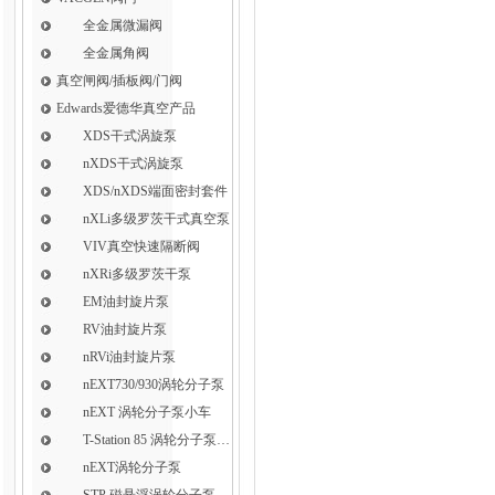
全金属微漏阀
全金属角阀
真空闸阀/插板阀/门阀
Edwards爱德华真空产品
XDS干式涡旋泵
nXDS干式涡旋泵
XDS/nXDS​端面密封套件
nXLi多级罗茨干式真空泵
VIV真空快速隔断阀
nXRi多级罗茨干泵
EM油封旋片泵
RV油封旋片泵
nRVi油封旋片泵
nEXT730/930涡轮分子泵
nEXT 涡轮分子泵小车
T-Station 85 涡轮分子泵小车
nEXT涡轮分子泵
STP 磁悬浮涡轮分子泵