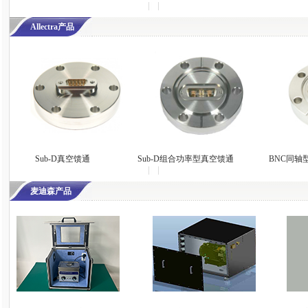
Allectra产品
Sub-D真空馈通
Sub-D组合功率型真空馈通
BNC同轴
麦迪森产品