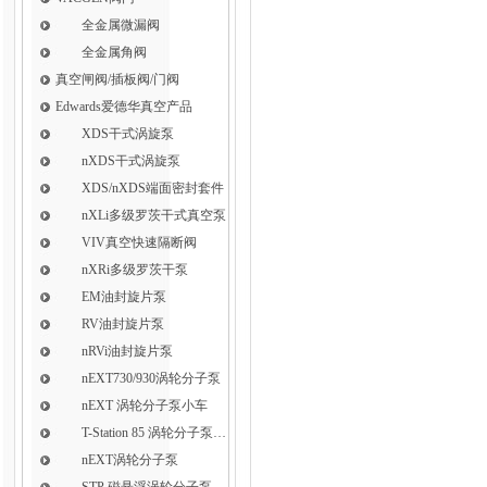
全金属微漏阀
全金属角阀
真空闸阀/插板阀/门阀
Edwards爱德华真空产品
XDS干式涡旋泵
nXDS干式涡旋泵
XDS/nXDS​端面密封套件
nXLi多级罗茨干式真空泵
VIV真空快速隔断阀
nXRi多级罗茨干泵
EM油封旋片泵
RV油封旋片泵
nRVi油封旋片泵
nEXT730/930涡轮分子泵
nEXT 涡轮分子泵小车
T-Station 85 涡轮分子泵小车
nEXT涡轮分子泵
STP 磁悬浮涡轮分子泵