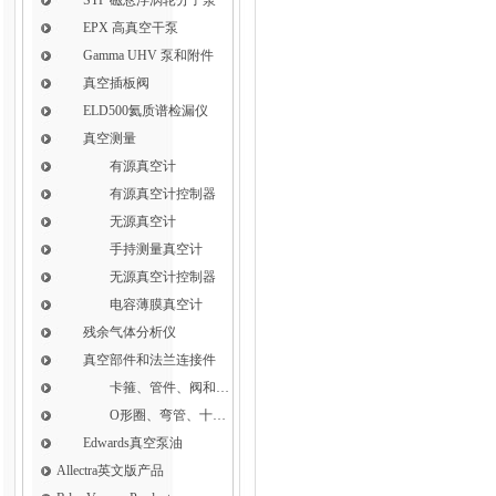
EPX 高真空干泵
Gamma UHV 泵和附件
真空插板阀
ELD500氦质谱检漏仪
真空测量
有源真空计
有源真空计控制器
无源真空计
手持测量真空计
无源真空计控制器
电容薄膜真空计
残余气体分析仪
真空部件和法兰连接件
卡箍、管件、阀和软管接头
O形圈、弯管、十字件、T形接头和异径接头
Edwards真空泵油
Allectra英文版产品