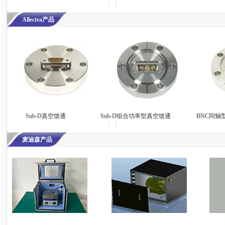
Allectra产品
Sub-D真空馈通
Sub-D组合功率型真空馈通
BNC同轴
麦迪森产品