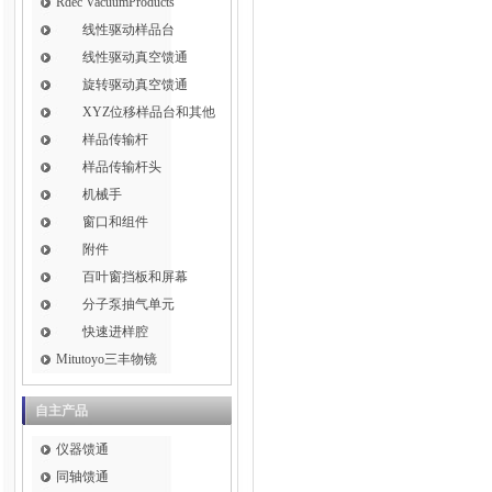
Rdec VacuumProducts
线性驱动样品台
线性驱动真空馈通
旋转驱动真空馈通
XYZ位移样品台和其他
样品传输杆
样品传输杆头
机械手
窗口和组件
附件
百叶窗挡板和屏幕
分子泵抽气单元
快速进样腔
Mitutoyo三丰物镜
自主产品
仪器馈通
同轴馈通