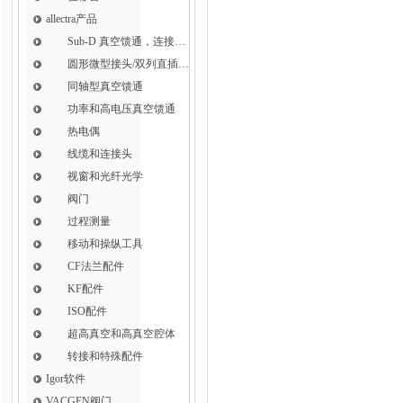
allectra产品
Sub-D 真空馈通，连接，插针和线缆
圆形微型接头/双列直插式接头
同轴型真空馈通
功率和高电压真空馈通
热电偶
线缆和连接头
视窗和光纤光学
阀门
过程测量
移动和操纵工具
CF法兰配件
KF配件
ISO配件
超高真空和高真空腔体
转接和特殊配件
Igor软件
VACGEN阀门