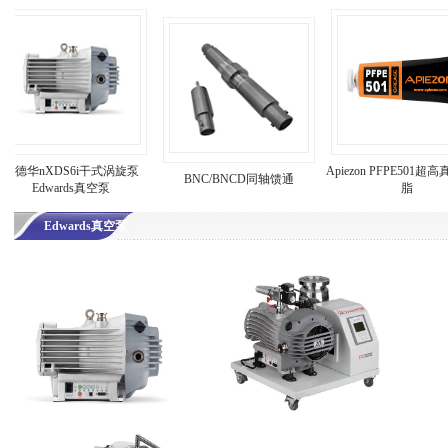
nXDS6i干式涡旋泵
Apiezon PFPE501超高真空润
BNC/BNCD同轴馈通
Edwards真空泵
脂
Edwards真空泵