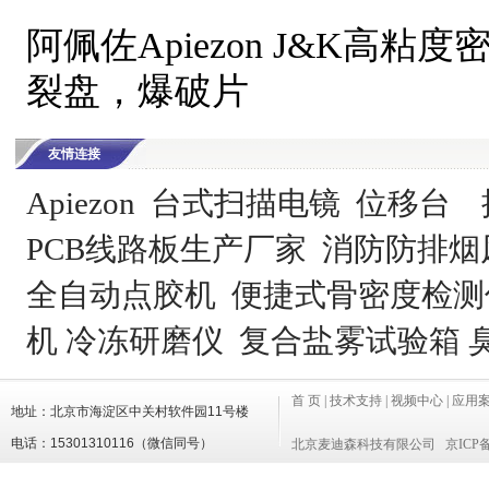
阿佩佐Apiezon J&K高粘度
裂盘，爆破片
友情连接
Apiezon
台式扫描电镜
位移台
PCB线路板生产厂家
消防防排烟
全自动点胶机
便捷式骨密度检测
机
冷冻研磨仪
复合盐雾试验箱
首 页
|
技术支持
|
视频中心
|
应用
地址：北京市海淀区中关村软件园11号楼
电话：15301310116（微信同号）
北京麦迪森科技有限公司 京ICP备17
邮箱：sales@madison-tech.com